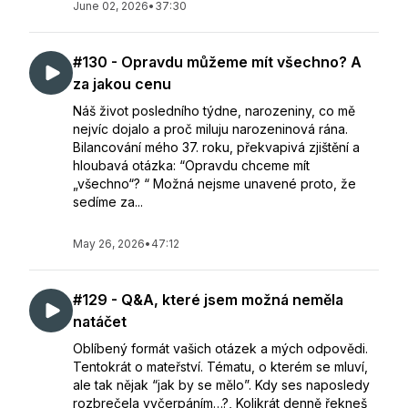
June 02, 2026
•
37:30
#130 - Opravdu můžeme mít všechno? A
za jakou cenu
Náš život posledního týdne, narozeniny, co mě
nejvíc dojalo a proč miluju narozeninová rána.
Bilancování mého 37. roku, překvapivá zjištění a
hloubavá otázka: “Opravdu chceme mít
„všechno“? “ Možná nejsme unavené proto, že
sedíme za...
May 26, 2026
•
47:12
#129 - Q&A, které jsem možná neměla
natáčet
Oblíbený formát vašich otázek a mých odpovědi.
Tentokrát o mateřství. Tématu, o kterém se mluví,
ale tak nějak “jak by se mělo”. Kdy ses naposledy
rozbrečela vyčerpáním…?, Kolikrát denně řekneš