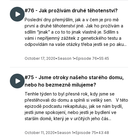
#76 - Jak prožívám druhé těhotenství?
Poslední dny přemýšlím, jak a v čem je pro mě
první a druhé těhotenství jiné. Jak ho prožívám a
sdílím “jinak” a co to to jinak vlastně je. Sdílím s
vámi i nepříjemný zážitek z genetického testu a
odpovídám na vaše otázky třeba jestli se po aku...
October 17, 2020
•
Season 1
•
Episode 76
•
55:45
#75 - Jsme otroky našeho starého domu,
nebo ho bezmezně milujeme?
Tenhle týden to byl přesně rok, kdy jsme se
přestěhovali do domu a splnili si veliký sen. V této
epizodě podcastu rekapituluju, jak se nám bydlí,
jestli jsme spokojení, nebo jestli je bydlení ve
starším domě, který je v určitých jeho čás...
October 11, 2020
•
Season 1
•
Episode 75
•
43:48