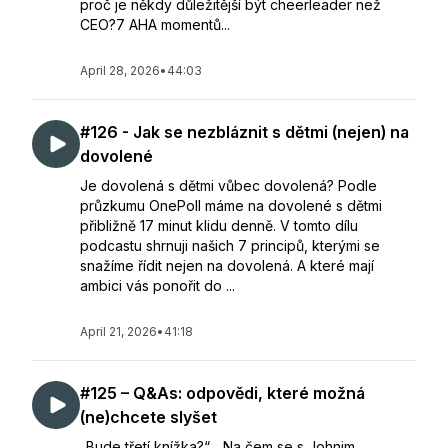
proč je někdy důležitější být cheerleader než
CEO?7 AHA momentů...
April 28, 2026
•
44:03
#126 - Jak se nezbláznit s dětmi (nejen) na
dovolené
Je dovolená s dětmi vůbec dovolená? Podle
průzkumu OnePoll máme na dovolené s dětmi
přibližně 17 minut klidu denně. V tomto dílu
podcastu shrnuji našich 7 principů, kterými se
snažíme řídit nejen na dovolená. A které mají
ambici vás ponořit do ...
April 21, 2026
•
41:18
#125 – Q&As: odpovědi, které možná
(ne)chcete slyšet
„Bude třetí knížka?“, „Na čem se s Johnim