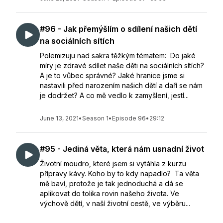
#96 - Jak přemýšlím o sdílení našich dětí
na sociálních sítích
Polemizuju nad sakra těžkým tématem: Do jaké
míry je zdravé sdílet naše děti na sociálních sítích?
A je to vůbec správné? Jaké hranice jsme si
nastavili před narozením našich dětí a daří se nám
je dodržet? A co mě vedlo k zamyšlení, jestl...
June 13, 2021
•
Season 1
•
Episode 96
•
29:12
#95 - Jediná věta, která nám usnadní život
Životní moudro, které jsem si vytáhla z kurzu
přípravy kávy. Koho by to kdy napadlo? Ta věta
mě baví, protože je tak jednoduchá a dá se
aplikovat do tolika rovin našeho života. Ve
výchově dětí, v naší životní cestě, ve výběru...