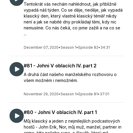
Tentokrát vás nechám nahlédnout, jak přibližně
vypadá náš týden. Co se děje, neděje, jak vypadá
klasický den, který vlastně klasický téměř nikdy
není a jak se nabité dny prokĺádají těmi, kdy nic
nemusíme. Co nás čeká, co jsme zažili a na co se
...
December 07, 2020
•
Season 1
•
Episode 82
•
34:31
#81 - Johni V oblacích IV. part 2
A druhá část našeho manželského rozhovoru o
všem možném i nemožném.
November 29, 2020
•
Season 1
•
Episode 81
•
37:01
#80 - Johni V oblacích IV. part 1
Můj klasický a jeden z nejmilejších podcastových
hostů - John Erik, Nor, můj muž, manžel, partner in
crime, táta našeho syna, a člověk, který mě