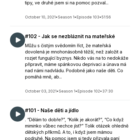
tipy, ve druhé jsem si na pomoc pozval...
October 10, 2021
•
Season 1
•
Episode 103
•
51:56
#102 - Jak se nezbláznit na mateřské
Můžu s čistým svědomím říct, že mateřská
dovolená je mnohonásobně těžší, než založit a
rozjet fungující byznys. Nikdo vás na to nedokáže
připravit, máme spánkovou deprivaci a únava má
nad námi nadvládu. Podobně jako naše děti. Co
pomáhá mně, ab...
October 03, 2021
•
Season 1
•
Episode 102
•
37:30
#101 - Naše děti a jídlo
. “Dělám to dobře?”, “Kolik je akorát?”, “Co když
miminko vůbec nechce jíst?” Tolik otázek ohledně
dětských příkrmů. A to, i když jsem mámou
podruhé. Na pomoc jsem si tedy přizvala paní