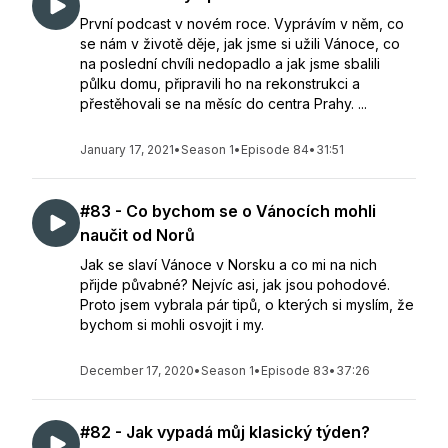
První podcast v novém roce. Vyprávím v něm, co
se nám v životě děje, jak jsme si užili Vánoce, co
na poslední chvíli nedopadlo a jak jsme sbalili
půlku domu, připravili ho na rekonstrukci a
přestěhovali se na měsíc do centra Prahy. ...
January 17, 2021
•
Season 1
•
Episode 84
•
31:51
#83 - Co bychom se o Vánocích mohli
naučit od Norů
Jak se slaví Vánoce v Norsku a co mi na nich
přijde půvabné? Nejvíc asi, jak jsou pohodové.
Proto jsem vybrala pár tipů, o kterých si myslím, že
bychom si mohli osvojit i my.
December 17, 2020
•
Season 1
•
Episode 83
•
37:26
#82 - Jak vypadá můj klasický týden?