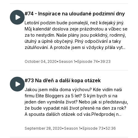
#74 - Inspirace na uloudané podzimní dny
Letošní podzim bude pomalejší, než kdejaký jiný.
Můj kalendář doslova zeje prázdnotou a vůbec se
za to nestydím. Naše plány jsou poklidný, rodinný,
útulný a úplně obyčejný. Plný odpočívánĺ a taky
zútulňování. A protože jsem si vždycky přála vyt...
October 04, 2020
•
Season 1
•
Episode 74
•
39:23
#73 Na dřeň a další kopa otázek
Jakou jsem měla doma výchovu? Kde vidím naši
firmu Elite Bloggers za 5 let? S kým bych si na
jeden den vyměnila život? Nebo jak si představuju,
že bude vypadat náš život přesně na den za rok?
A spousta dalších otázek od vás.Předprodej n...
September 28, 2020
•
Season 1
•
Episode 73
•
52:36