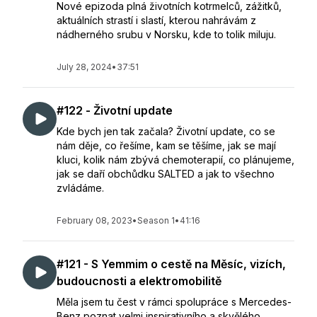
Nové epizoda plná životních kotrmelců, zážitků,
aktuálních strastí i slastí, kterou nahrávám z
nádherného srubu v Norsku, kde to tolik miluju.
July 28, 2024
•
37:51
#122 - Životní update
Kde bych jen tak začala? Životní update, co se
nám děje, co řešíme, kam se těšíme, jak se mají
kluci, kolik nám zbývá chemoterapií, co plánujeme,
jak se daří obchůdku SALTED a jak to všechno
zvládáme.
February 08, 2023
•
Season 1
•
41:16
#121 - S Yemmim o cestě na Měsíc, vizích,
budoucnosti a elektromobilitě
Měla jsem tu čest v rámci spolupráce s Mercedes-
Benz poznat velmi inspirativního a skvělého