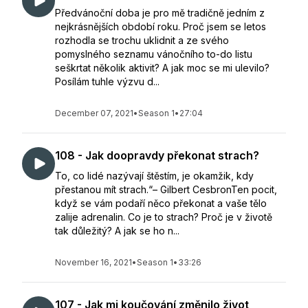
Předvánoční doba je pro mě tradičně jedním z
nejkrásnějších období roku. Proč jsem se letos
rozhodla se trochu uklidnit a ze svého
pomyslného seznamu vánočního to-do listu
seškrtat několik aktivit? A jak moc se mi ulevilo?
Posílám tuhle výzvu d...
December 07, 2021
•
Season 1
•
27:04
108 - Jak doopravdy překonat strach?
To, co lidé nazývají štěstím, je okamžik, kdy
přestanou mít strach.“– Gilbert CesbronTen pocit,
když se vám podaří něco překonat a vaše tělo
zalije adrenalin. Co je to strach? Proč je v životě
tak důležitý? A jak se ho n...
November 16, 2021
•
Season 1
•
33:26
107 - Jak mi koučování změnilo život