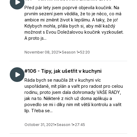
Před pár lety jsem poprvé objevila koučink. Na
prvním sezení jsem věděla, že to je něco, co má
ambice mi změnit život k lepšímu. A taky, že jo!
Kdybych mohla, přála bych si, aby měl každý
možnost s Evou Doležalovou koučink vyzkoušet.
A proto js...
November 08, 2021
•
Season 1
•
52:20
#106 - Tipy, jak ušetřit v kuchyni
Ráda bych se naučila žít v kuchyni víc
uspořádaně, mít plán a vařit pro radost pro celou
rodinu, proto jsem dala dohromady VAŠE RADY,
jak na to. Některé z nich už doma aplikuju a
povedlo se mi i díky nim mít větší kontrolu a vařit
líp. Třeba se...
October 31, 2021
•
Season 1
•
27:45