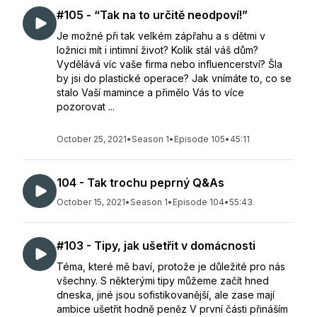
#105 - “Tak na to určitě neodpoví!”
Je možné při tak velkém zápřahu a s dětmi v
ložnici mít i intimní život? Kolik stál váš dům?
Vydělává víc vaše firma nebo influencerství? Šla
by jsi do plastické operace? Jak vnímáte to, co se
stalo Vaší mamince a přimělo Vás to více
pozorovat ...
October 25, 2021
•
Season 1
•
Episode 105
•
45:11
104 - Tak trochu peprný Q&As
October 15, 2021
•
Season 1
•
Episode 104
•
55:43
#103 - Tipy, jak ušetřit v domácnosti
Téma, které mě baví, protože je důležité pro nás
všechny. S některými tipy můžeme začít hned
dneska, jiné jsou sofistikovanější, ale zase mají
ambice ušetřit hodně peněz V první části přináším