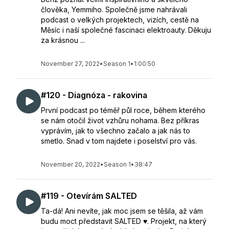
člověka, Yemmiho. Společně jsme nahrávali
podcast o velkých projektech, vizích, cestě na
Měsíc i naší společné fascinaci elektroauty. Děkuju
za krásnou ...
November 27, 2022
•
Season 1
•
1:00:50
#120 - Diagnóza - rakovina
První podcast po téměř půl roce, během kterého
se nám otočil život vzhůru nohama. Bez příkras
vyprávím, jak to všechno začalo a jak nás to
smetlo. Snad v tom najdete i poselství pro vás.
November 20, 2022
•
Season 1
•
38:47
#119 - Otevírám SALTED
Ta-dá! Ani nevíte, jak moc jsem se těšila, až vám
budu moct představit SALTED ♥️. Projekt, na který