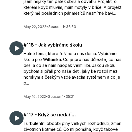
jsem nějaký ten pátek sbírala odvahu. Projekt, o
kterém když mluvím, mám motýly v břiše. A projekt,
který mě posledních pár měsíců nesmírně baví...
May 22, 2022
•
Season 1
•
36:53
#118 - Jak vybíráme školu
Hutné téma, které řešíme u nás doma. Vybíráme
školu pro Williamka. Co je pro nás důležité, co nás
děsí a co se nám naopak velmi líbí. Jakou školu
bychom si přáli pro naše děti, jaký ke rozdíl mezi
norským a českým vzdělávacím systémem a co je
p...
May 16, 2022
•
Season 1
•
35:21
#117 - Když se nedaří…
Turbulentní období plný velkých rozhodnutí, změn,
životních kotrmelců. Co mi pomáhá, když takové