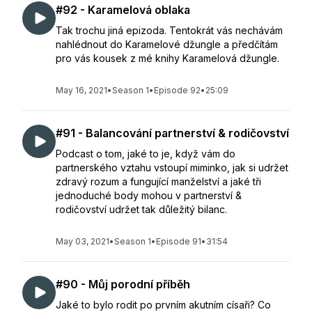
#92 - Karamelová oblaka
Tak trochu jiná epizoda. Tentokrát vás nechávám
nahlédnout do Karamelové džungle a předčítám
pro vás kousek z mé knihy Karamelová džungle.
May 16, 2021
•
Season 1
•
Episode 92
•
25:09
#91 - Balancování partnerství & rodičovství
Podcast o tom, jaké to je, když vám do
partnerského vztahu vstoupí miminko, jak si udržet
zdravý rozum a fungující manželství a jaké tři
jednoduché body mohou v partnerství &
rodičovství udržet tak důležitý bilanc.
May 03, 2021
•
Season 1
•
Episode 91
•
31:54
#90 - Můj porodní příběh
Jaké to bylo rodit po prvním akutním císaři? Co