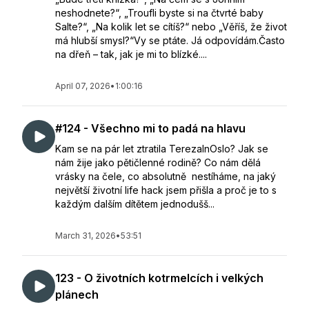
neshodnete?“, „Troufli byste si na čtvrté baby
Salte?“, „Na kolik let se cítíš?“ nebo „Věříš, že život
má hlubší smysl?“Vy se ptáte. Já odpovídám.Často
na dřeň – tak, jak je mi to blízké....
April 07, 2026
•
1:00:16
#124 - Všechno mi to padá na hlavu
Kam se na pár let ztratila TerezaInOslo? Jak se
nám žije jako pětičlenné rodině? Co nám dělá
vrásky na čele, co absolutně nestíháme, na jaký
největší životní life hack jsem přišla a proč je to s
každým dalším dítětem jednodušš...
March 31, 2026
•
53:51
123 - O životních kotrmelcích i velkých
plánech