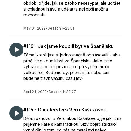
období přijde, jak se z toho nesesypat, ale udržet
si chladnou hlavu a udělat ta nejlepší možná
rozhodnutí.
May 01, 2022
•
Season 1
•
28:51
#116 - Jak jsme koupili byt ve Španělsku
Téma, které jste si jednoznačně odhlasovali. Jak a.
proč jsme koupili byt ve Španělsku. Jaké jsme
vybrali místo, dispozici a co při výběru hrálo
velkou roli. Budeme byt pronajímat nebo tam
budeme trávit většinu času my?
April 24, 2022
•
Season 1
•
30:27
#115 - O mateřství s Veru Kašákovou
Dělat rozhovor s Veronikou Kašákovou, je jak jít na
příjemné kafe s kamarádkou. Slzy dojetí střídalo
vyprávění o tom, co nás na mateřství nejvíc