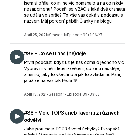
jsem si přála, co mi nejvíc pomáhalo a na co nikdy
nezapomenu? Podařil se VBAC a jaká dvě dramata
se udála ve sprše? To vše vás čeká v podcastu s
názvem Můj porodní příběh.Články na blogu:...
April 25, 2021
•
Season 1
•
Episode 90
•
1:06:27
#89 - Co se u nás (ne)děje
První podcast, když už je nás doma o jednoho víc.
Vyprávím v něm letem-světem, co se u nás děje,
změnilo, jaký to všechno a jak to zvládáme. Páni,
já už se na vás tak těšila 💛
April 18, 2021
•
Season 1
•
Episode 89
•
33:02
#88 - Moje TOP3 aneb favoriti z různých
odvětví
Jaké jsou moje TOP3 životní úchylky? Evropská
města? Momenty, na které jsem nejvíc pyšná?