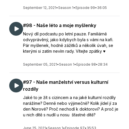
September 12, 2021
•
Season 1
•
Episode 99
•
36:05
#98 - Naše léto a moje myšlenky
Nový díl podcastu po letní pauze. Familiárně
odvyprávěný, jako kdybych byla s vámi na kafi.
Pár myšlenek, hodně zážitků a několik úvah, se
kterými si zatím nevím rady. Vítejte zpátky ♥️
September 05, 2021
•
Season 1
•
Episode 98
•
28:34
#97 - Naše manželství versus kulturní
rozdíly
Jaké to je žít s cizincem a na jaké kulturní rozdíly
narážíme? Denně nebo výjimečně? Kolik jídel jí za
den Norové? Proč nechodí k doktorovi? A proč je
u nich dítě s nudlí u nosu šťastné dítě?
June 25, 2021
•
Season 1
•
Episode 97
•
35:53