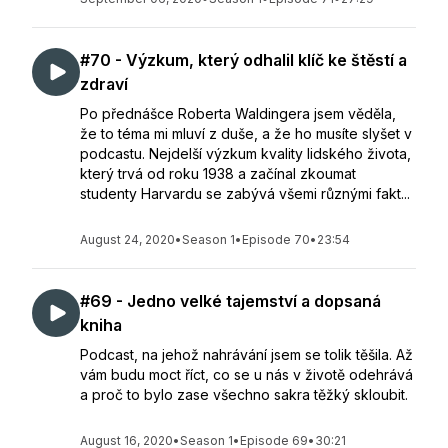
#70 - Výzkum, který odhalil klíč ke štěstí a
zdraví
Po přednášce Roberta Waldingera jsem věděla,
že to téma mi mluví z duše, a že ho musíte slyšet v
podcastu. Nejdelší výzkum kvality lidského života,
který trvá od roku 1938 a začínal zkoumat
studenty Harvardu se zabývá všemi různými fakt...
August 24, 2020
•
Season 1
•
Episode 70
•
23:54
#69 - Jedno velké tajemství a dopsaná
kniha
Podcast, na jehož nahrávání jsem se tolik těšila. Až
vám budu moct říct, co se u nás v životě odehrává
a proč to bylo zase všechno sakra těžký skloubit.
August 16, 2020
•
Season 1
•
Episode 69
•
30:21