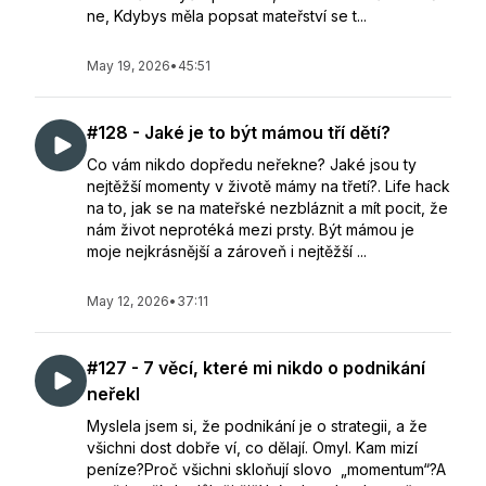
ne, Kdybys měla popsat mateřství se t...
May 19, 2026
•
45:51
#128 - Jaké je to být mámou tří dětí?
Co vám nikdo dopředu neřekne? Jaké jsou ty
nejtěžší momenty v životě mámy na třetí?. Life hack
na to, jak se na mateřské nezbláznit a mít pocit, že
nám život neprotéká mezi prsty. Být mámou je
moje nejkrásnější a zároveň i nejtěžší ...
May 12, 2026
•
37:11
#127 - 7 věcí, které mi nikdo o podnikání
neřekl
Myslela jsem si, že podnikání je o strategii, a že
všichni dost dobře ví, co dělají. Omyl. Kam mizí
peníze?Proč všichni skloňují slovo „momentum“?A