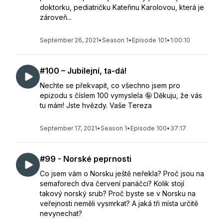
doktorku, pediatričku Kateřinu Karolovou, která je
zároveň...
September 26, 2021
•
Season 1
•
Episode 101
•
1:00:10
#100 – Jubilejní, ta-dá!
Nechte se překvapit, co všechno jsem pro
epizodu s číslem 100 vymyslela 🤪 Děkuju, že vás
tu mám! Jste hvězdy. Vaše Tereza
September 17, 2021
•
Season 1
•
Episode 100
•
37:17
#99 - Norské peprnosti
Co jsem vám o Norsku ještě neřekla? Proč jsou na
semaforech dva červení panáčci? Kolik stojí
takový norský srub? Proč byste se v Norsku na
veřejnosti neměli vysmrkat? A jaká tři místa určitě
nevynechat?