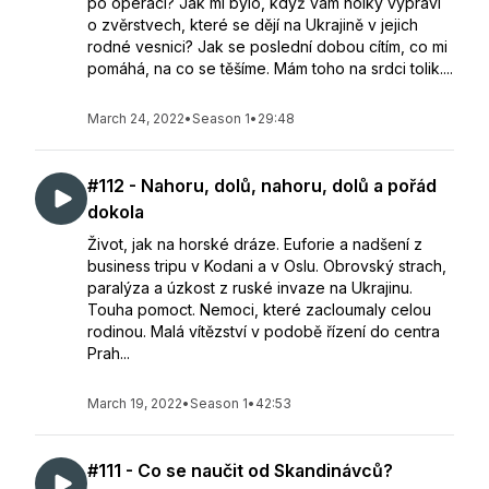
po operaci? Jak mi bylo, když vám holky vypráví
o zvěrstvech, které se dějí na Ukrajině v jejich
rodné vesnici? Jak se poslední dobou cítím, co mi
pomáhá, na co se těšíme. Mám toho na srdci tolik....
March 24, 2022
•
Season 1
•
29:48
#112 - Nahoru, dolů, nahoru, dolů a pořád
dokola
Život, jak na horské dráze. Euforie a nadšení z
business tripu v Kodani a v Oslu. Obrovský strach,
paralýza a úzkost z ruské invaze na Ukrajinu.
Touha pomoct. Nemoci, které zacloumaly celou
rodinou. Malá vítězství v podobě řízení do centra
Prah...
March 19, 2022
•
Season 1
•
42:53
#111 - Co se naučit od Skandinávců?