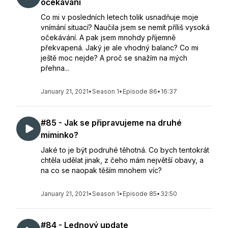
očekávání
Co mi v posledních letech tolik usnadňuje moje
vnímání situací? Naučila jsem se nemít příliš vysoká
očekávání. A pak jsem mnohdy příjemně
překvapená. Jaký je ale vhodný balanc? Co mi
ještě moc nejde? A proč se snažím na mých
přehna...
January 21, 2021
•
Season 1
•
Episode 86
•
16:37
#85 - Jak se připravujeme na druhé
miminko?
Jaké to je být podruhé těhotná. Co bych tentokrát
chtěla udělat jinak, z čeho mám největší obavy, a
na co se naopak těším mnohem víc?
January 21, 2021
•
Season 1
•
Episode 85
•
32:50
#84 - Lednový update