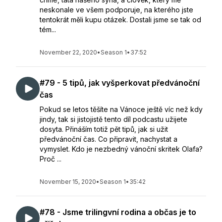
neskonale ve všem podporuje, na kterého jste
tentokrát měli kupu otázek. Dostali jsme se tak od
tém...
November 22, 2020
•
Season 1
•
37:52
#79 - 5 tipů, jak vyšperkovat předvánoční
čas
Pokud se letos těšíte na Vánoce ještě víc než kdy
jindy, tak si jistojistě tento díl podcastu užijete
dosyta. Přináším totiž pět tipů, jak si užit
předvánoční čas. Co připravit, nachystat a
vymyslet. Kdo je nezbedný vánoční skritek Olafa?
Proč ...
November 15, 2020
•
Season 1
•
35:42
#78 - Jsme trilingvní rodina a občas je to