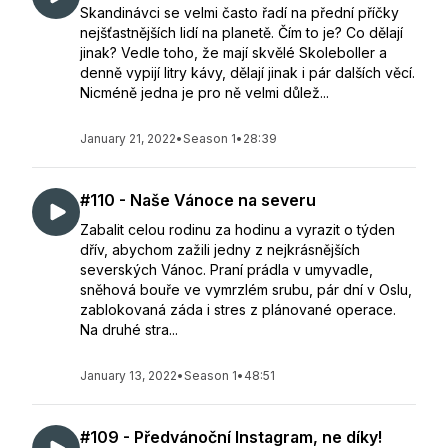
Skandinávci se velmi často řadí na přední příčky
nejšťastnějších lidí na planetě. Čím to je? Co dělají
jinak? Vedle toho, že mají skvělé Skoleboller a
denně vypijí litry kávy, dělají jinak i pár dalších věcí.
Nicméně jedna je pro ně velmi důlež...
January 21, 2022
•
Season 1
•
28:39
#110 - Naše Vánoce na severu
Zabalit celou rodinu za hodinu a vyrazit o týden
dřív, abychom zažili jedny z nejkrásnějších
severských Vánoc. Praní prádla v umyvadle,
sněhová bouře ve vymrzlém srubu, pár dní v Oslu,
zablokovaná záda i stres z plánované operace.
Na druhé stra...
January 13, 2022
•
Season 1
•
48:51
#109 - Předvánoční Instagram, ne díky!