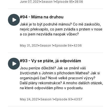
June 07, 2021
•
Season 1
•
Episode 95
•
28:06
#94 - Máma na druhou
Jaké je to být podruhé mámou? Co mě zaskočilo,
nejvíc překvapilo, co jsem zvládla s prstem v nose
a co jsem nezvládla naopak vůbec?
May 31, 2021
•
Season 1
•
Episode 94
•
42:06
#93 - Vy se ptáte, já odpovídám
Jsou peníze důležité? Jak se změnil váš
život/vztah s Johnim s příchodem Mathea? Jak si
organizuješ čas? Nové velké pracovní výzvy?
Další plány rekonstrukce? A mnoho dalších otázek,
na které odpovídám přímo v podcastu.
May 24, 2021
•
Season 1
•
Episode 93
•
43:57