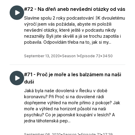
#72 - Na dřeň aneb nevšední otázky od vás
Slavíme spolu 2 roky podcastování :)K dvouletému
výročí jsem vás požádala, abyste mi položili
nevšední otázky, které ještě v podcastu nikdy
nezazněly. Byli jste skvělí a já se trochu zapotila i
pobavila. Odpovídám třeba na to, jak si my...
September 13, 2020
•
Season 1
•
Episode 72
•
34:50
#71 - Proč je moře a les balzámem na naši
duši
Jaká byla naše dovolená v Řecku v době
koronaviru? Při Proč si na dovolené rádi
dopřejeme výhled na moře přímo z pokoje? Jak
moře a výhled na horizont působí na naši
psychiku? Co je japonské koupání v lesích? A
jedna těhotenská pep...
September 06, 2020
•
Season 1
•
Episode 71
•
27:29