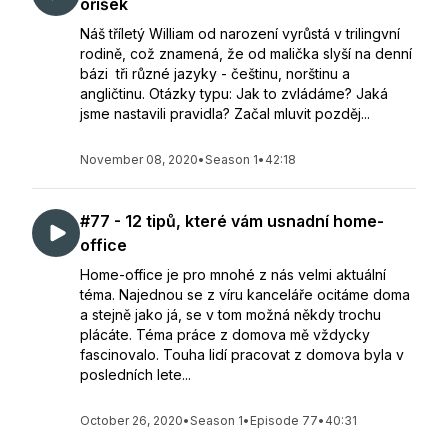
oříšek
Náš tříletý William od narození vyrůstá v trilingvní
rodině, což znamená, že od malička slyší na denní
bázi tři různé jazyky - češtinu, norštinu a
angličtinu. Otázky typu: Jak to zvládáme? Jaká
jsme nastavili pravidla? Začal mluvit pozděj...
November 08, 2020
•
Season 1
•
42:18
#77 - 12 tipů, které vám usnadní home-
office
Home-office je pro mnohé z nás velmi aktuální
téma. Najednou se z víru kanceláře ocitáme doma
a stejně jako já, se v tom možná někdy trochu
plácáte. Téma práce z domova mě vždycky
fascinovalo. Touha lidí pracovat z domova byla v
posledních lete...
October 26, 2020
•
Season 1
•
Episode 77
•
40:31