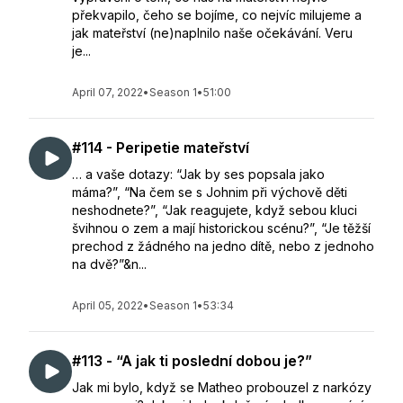
překvapilo, čeho se bojíme, co nejvíc milujeme a
jak mateřství (ne)naplnilo naše očekávání. Veru
je...
April 07, 2022
•
Season 1
•
51:00
#114 - Peripetie mateřství
… a vaše dotazy: “Jak by ses popsala jako
máma?”, “Na čem se s Johnim při výchově děti
neshodnete?”, “Jak reagujete, když sebou kluci
švihnou o zem a mají historickou scénu?”, “Je těžší
prechod z žádného na jedno dítě, nebo z jednoho
na dvě?”&n...
April 05, 2022
•
Season 1
•
53:34
#113 - “A jak ti poslední dobou je?”
Jak mi bylo, když se Matheo probouzel z narkózy