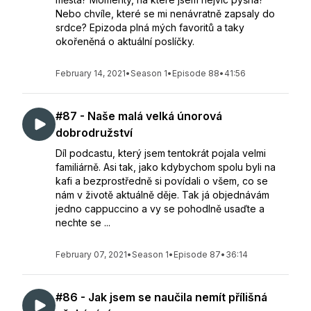
Nebo chvíle, které se mi nenávratně zapsaly do
srdce? Epizoda plná mých favoritů a taky
okořeněná o aktuální poslíčky.
February 14, 2021
•
Season 1
•
Episode 88
•
41:56
#87 - Naše malá velká únorová
dobrodružství
Díl podcastu, který jsem tentokrát pojala velmi
familiárně. Asi tak, jako kdybychom spolu byli na
kafi a bezprostředně si povídali o všem, co se
nám v životě aktuálně děje. Tak já objednávám
jedno cappuccino a vy se pohodlně usaďte a
nechte se ...
February 07, 2021
•
Season 1
•
Episode 87
•
36:14
#86 - Jak jsem se naučila nemít přílišná