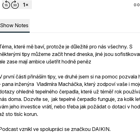
0:
Show Notes
Téma, které mě baví, protože je důležité pro nás všechny. S
některými tipy můžeme začít hned dneska, jiné jsou sofistikovan
ale zase mají ambice ušetřit hodně peněz
V první části přináším tipy, ve druhé jsem si na pomoc pozvala
- pana inženýra Vladimíra Macháčka, který zodpoví vaše i moj
dotazy ohledně tepelného čerpadla, které už téměř rok použí
nás doma. Dozvíte se, jak tepelné čerpadlo funguje, za kolik le
vám jeho investice vrátí, nebo třeba jak požádat o dotaci v ho
až sto tisíc korun.
Podcast vznikl ve spolupráci se značkou DAIKIN.