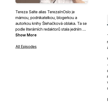
Tereza Salte alias TerezaInOslo je
mámou, podnikatelkou, blogerkou a
autorkou knihy Šlehačková oblaka. Ta se
podle literárních redaktorů stala jedním z
největších knižních překvapení roku 2017.
Show More
V podcastu V oblacích vás Tereza chce
vtáhnout ještě hlouběji do svého života a
All Episodes
podcastem chce sundat vaše růžové
brýle o dokonalých životech, které denně
vidíte na sociálních sítích a blozích. Tak
vítejte V oblacích. Kontaktovat mě
můžete na e-mailu:
podcast@elitebloggers.cz