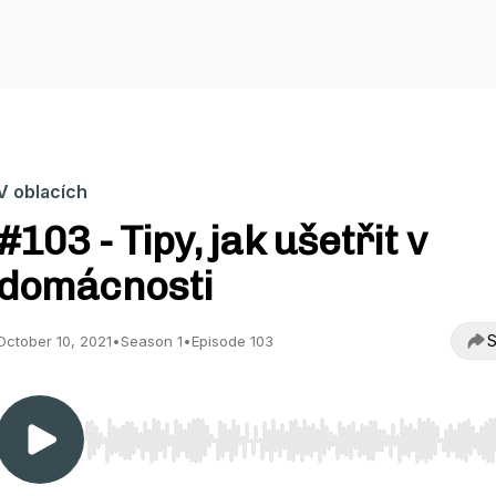
V oblacích
#103 - Tipy, jak ušetřit v
domácnosti
S
October 10, 2021
•
Season 1
•
Episode 103
Use Left/Right to seek, Home/End to jump to start o