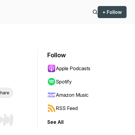
+ Follow
Follow
Apple Podcasts
Spotify
hare
Amazon Music
RSS Feed
See All
r end. Hold shift to jump forward or backward.