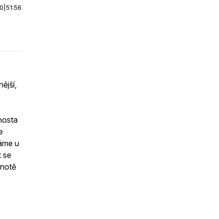
00
|
51:56
ější,
 hosta
e
váme u
t se
dnotě