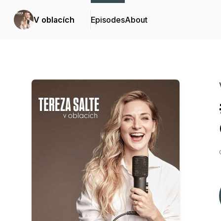
V oblacích
Episodes
About